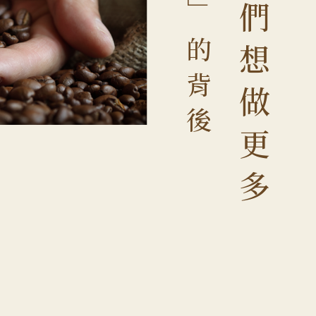
們
」
的
想
背
做
後
更
多