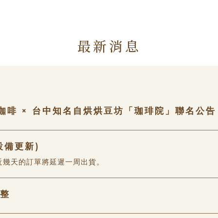
 薇薇特南果
頂級藍山
最新消息
咖啡 × 台中知名自烘烘豆坊「珈琲院」聯名公告
設備更新)
近幾天的訂單將延遲一周出貨。
整