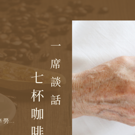
一
席
七
談
杯
話
咖
...
啡