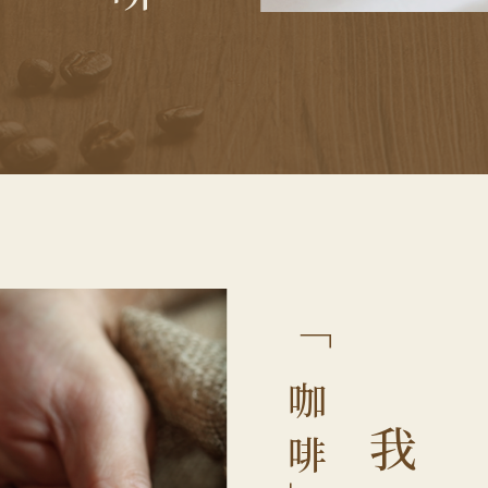
「
咖
我
啡